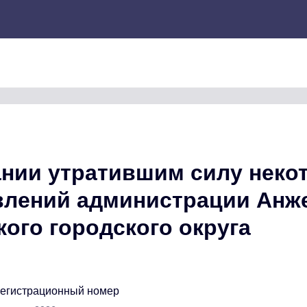
ании утратившим силу неко
влений администрации Анж
ого городского округа
регистрационный номер