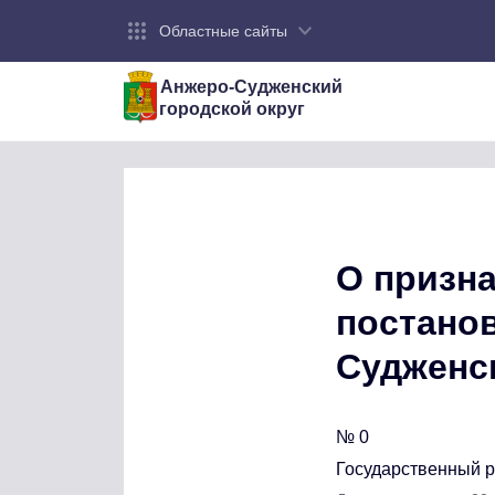
Областные сайты
Анжеро-Судженский
городской округ
О призн
постано
Судженск
№ 0
Государственный 