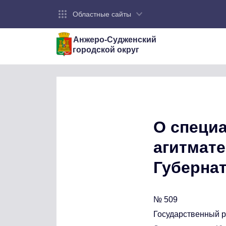
Областные сайты
Анжеро-Судженский
городской округ
О специ
агитмат
Губернат
№ 509
Государственный 