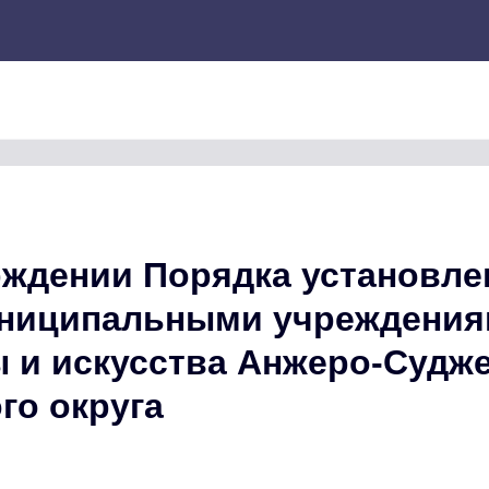
рждении Порядка установле
униципальными учреждени
 и искусства Анжеро-Судж
го округа