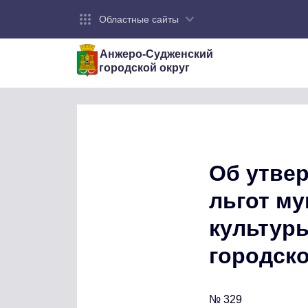
Областные сайты
Анжеро-Судженский
городской округ
Об утве
льгот м
культуры
городско
№ 329