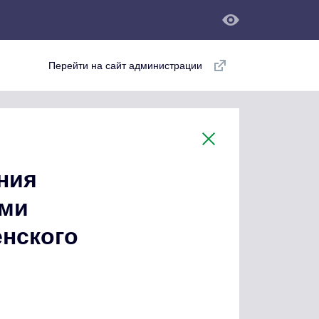
Перейти на сайт администрации
ния
ями
енского