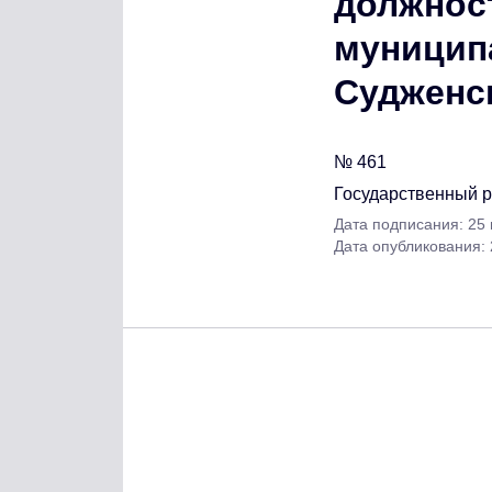
должнос
муницип
Судженск
№ 461
Государственный 
Дата подписания: 25
Дата опубликования: