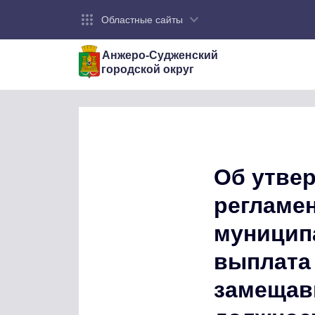
Областные сайты
Анжеро-Судженский
городской округ
Об утве
регламе
муницип
выплата 
замещав