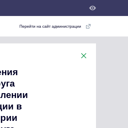
Перейти на сайт администрации
ения
уга
елении
ции в
ории