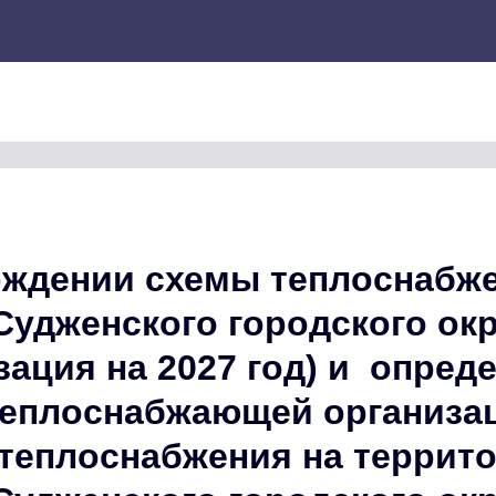
рждении схемы теплоснабж
удженского городского окр
зация на 2027 год) и опред
теплоснабжающей организа
 теплоснабжения на террит