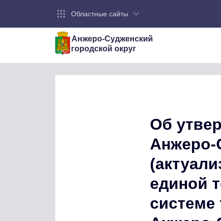
Областные сайты
Анжеро-Судженский
городской округ
Об утве
Анжеро-С
(актуали
единой 
системе